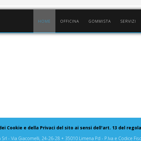
HOME
OFFICINA
GOMMISTA
SERVIZI
dei Cookie e della Privaci del sito ai sensi dell'art. 13 del re
a Srl - Via Giacomelli, 24-26-28 + 35010 Limena Pd - P.Iva e Codice Fi