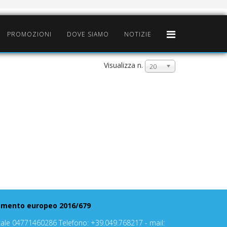
PROMOZIONI
DOVE SIAMO
NOTIZIE
Visualizza n.
20
golamento europeo 2016/679
scale 04771460286 Telefono: +39.049.768217 - mail: